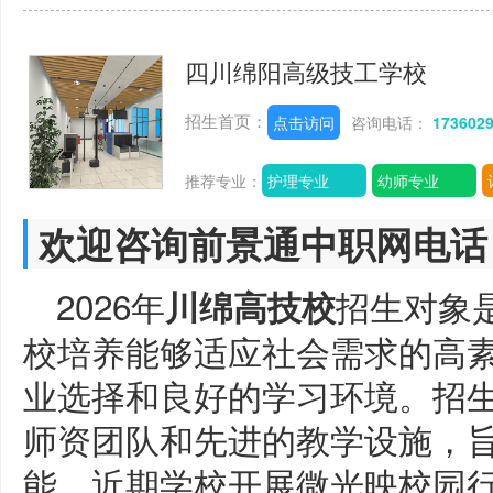
四川绵阳高级技工学校
招生首页：
点击访问
咨询电话：
173602
推荐专业：
护理专业
幼师专业
欢迎咨询前景通中职网电话
2026年
招生对象
川绵高技校
校培养能够适应社会需求的高
业选择和良好的学习环境。招
师资团队和先进的教学设施，
能。近期学校开展微光映校园