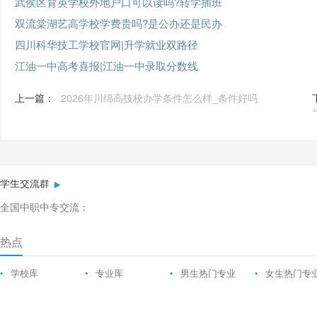
武侯区育英学校外地户口可以读吗?转学插班
双流棠湖艺高学校学费贵吗?是公办还是民办
四川科华技工学校官网|升学就业双路径
江油一中高考喜报|江油一中录取分数线
上一篇：
2026年川绵高技校办学条件怎么样_条件好吗
学生交流群
全国中职中专交流：
热点
•
学校库
•
专业库
•
男生热门专业
•
女生热门专