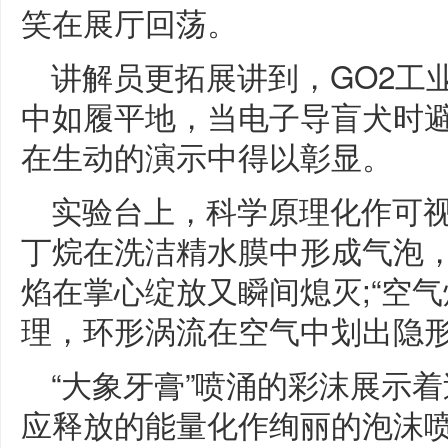
笑在展厅回荡。
讲解员更拓展讲到，GO2工业
中如履平地，当电子导盲犬时
在生动的演示中得以彰显。
实验台上，科学原理化作可视
丁烷在洗洁精水膜中形成气泡
焰在掌心绽放又瞬间熄灭;“空
理，环形涡流在空气中划出隐
“大象牙膏”喷涌的彩沫展示
应释放的能量化作绚丽的泡沫喷