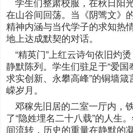
学生们整肃校服，在秋日阳
在山谷间回荡。当《阴骘文》
精神内涵与当代学子的求知热
地上达成默契的对话。
“精英门”上红云诗句依旧灼
静默陈列。学生们驻足于“爱国
求实创新、永攀高峰”的铜墙箴
嵘岁月。
邓稼先旧居的二室一厅内，
了“隐姓埋名二十八载”的人生
间流转，历史的重量在静默的