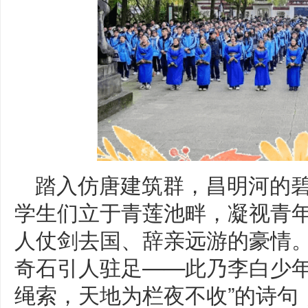
踏入仿唐建筑群，昌明河的
学生们立于青莲池畔，凝视青
人仗剑去国、辞亲远游的豪情
奇石引人驻足——此乃李白少年
绳索，天地为栏夜不收”的诗句