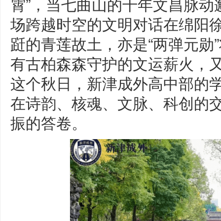
霄”，当七曲山的千年文昌脉动
场跨越时空的文明对话在绵阳
跹的青莲故土，亦是“两弹元勋
有古柏森森守护的文运薪火，
这个秋日，新津成外高中部的
在诗韵、核魂、文脉、科创的
振的答卷。