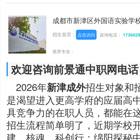
成都市新津区外国语实验学
招生首页：
点击访问
咨询电话：
173602
推荐专业：
欢迎咨询前景通中职网电话
2026年
招生对象和
新津成外
是渴望进入更高学府的应届高
具竞争力的在职人员，都能在
招生流程简单明了，近期学校开
建、核魂、科创行：绵阳探秘