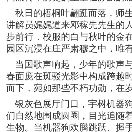
秋日的梧桐叶翩跹而落，师
讲解员娓娓道来邓稼先先生的
步前行，校服的白与秋叶的金
园区沉浸在庄严肃穆之中，唯
当国歌声响起，少年的歌声
春面庞在斑驳光影中构成跨越
而下，宛如那些不朽功勋，在
银灰色展厅门口，宇树机器狗
们自然地围成圆圈，目光追随
生物。当机器狗欢腾跳跃、握